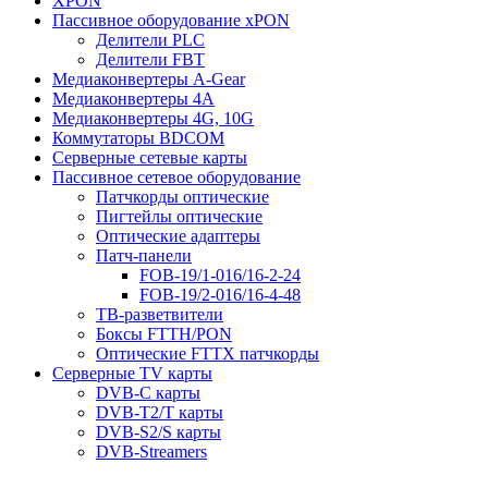
XPON
Пассивное оборудование xPON
Делители PLC
Делители FBT
Медиаконвертеры A-Gear
Медиаконвертеры 4A
Медиаконвертеры 4G, 10G
Коммутаторы BDCOM
Серверные сетевые карты
Пассивное сетевое оборудование
Патчкорды оптические
Пигтейлы оптические
Оптические адаптеры
Патч-панели
FOB-19/1-016/16-2-24
FOB-19/2-016/16-4-48
ТВ-разветвители
Боксы FTTH/PON
Оптические FTTX патчкорды
Серверные TV карты
DVB-C карты
DVB-T2/T карты
DVB-S2/S карты
DVB-Streamers