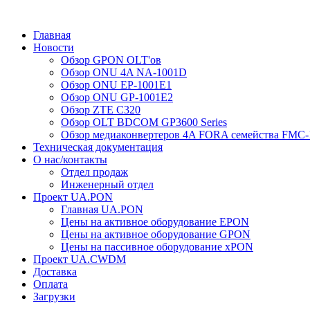
Главная
Новости
Обзор GPON OLT'ов
Обзор ONU 4A NA-1001D
Обзор ONU EP-1001E1
Обзор ONU GP-1001E2
Обзор ZTE C320
Обзор OLT BDCOM GP3600 Series
Обзор медиаконвертеров 4A FORA семейства FMC-
Техническая документация
О нас/контакты
Отдел продаж
Инженерный отдел
Проект UA.PON
Главная UA.PON
Цены на активное оборудование EPON
Цены на активное оборудование GPON
Цены на пассивное оборудование xPON
Проект UA.CWDM
Доставка
Оплата
Загрузки