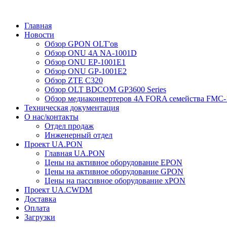
Главная
Новости
Обзор GPON OLT'ов
Обзор ONU 4A NA-1001D
Обзор ONU EP-1001E1
Обзор ONU GP-1001E2
Обзор ZTE C320
Обзор OLT BDCOM GP3600 Series
Обзор медиаконвертеров 4A FORA семейства FMC-
Техническая документация
О нас/контакты
Отдел продаж
Инженерный отдел
Проект UA.PON
Главная UA.PON
Цены на активное оборудование EPON
Цены на активное оборудование GPON
Цены на пассивное оборудование xPON
Проект UA.CWDM
Доставка
Оплата
Загрузки