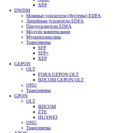
XFP
DWDM
Мощные усилители (бустеры) EDFA
Линейные усилители EDFA
Предусилители EDFA
Модули компенсации
Мультиплексоры
Трансиверы
SFP
SFP+
XFP
GEPON
OLT
FORA GEPON OLT
BDCOM GEPON OLT
ONU
Трансиверы
GPON
OLT
BDCOM
ZTE
HUAWEI
ONU
Трансиверы