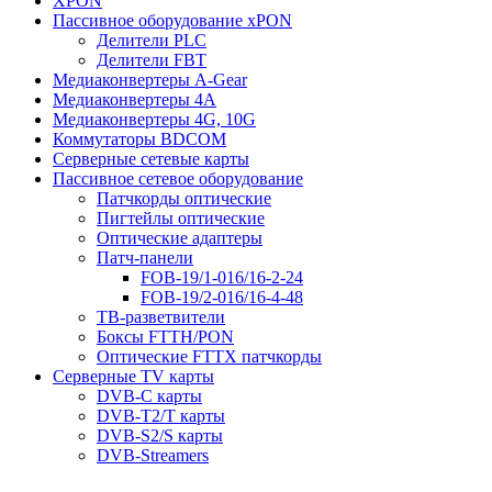
XPON
Пассивное оборудование xPON
Делители PLC
Делители FBT
Медиаконвертеры A-Gear
Медиаконвертеры 4A
Медиаконвертеры 4G, 10G
Коммутаторы BDCOM
Серверные сетевые карты
Пассивное сетевое оборудование
Патчкорды оптические
Пигтейлы оптические
Оптические адаптеры
Патч-панели
FOB-19/1-016/16-2-24
FOB-19/2-016/16-4-48
ТВ-разветвители
Боксы FTTH/PON
Оптические FTTX патчкорды
Серверные TV карты
DVB-C карты
DVB-T2/T карты
DVB-S2/S карты
DVB-Streamers