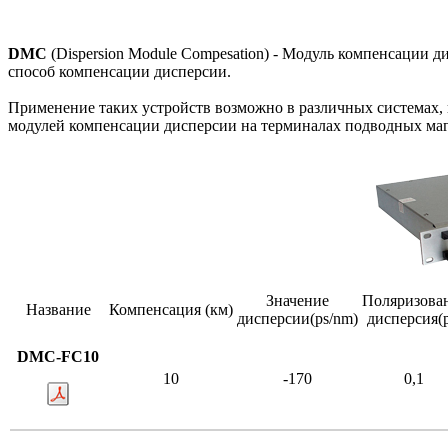
DMC
(Dispersion Module Compesation) - Модуль компенсации 
способ компенсации дисперсии.
Применение таких устройств возможно в различных система
модулей компенсации дисперсии на терминалах подводных м
Значение
Поляризова
Название
Компенсация (км)
дисперсии(ps/nm)
дисперсия(p
DMC-FC10
10
-170
0,1