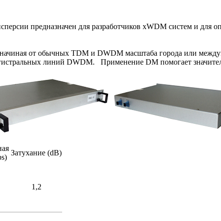
дисперсии предназначен для разработчиков xWDM систем и для о
х, начиная от обычных TDM и DWDM масштаба города или межд
агистральных линий DWDM. Применение DM помогает значитель
ная
Затухание (dB)
s)
1,2