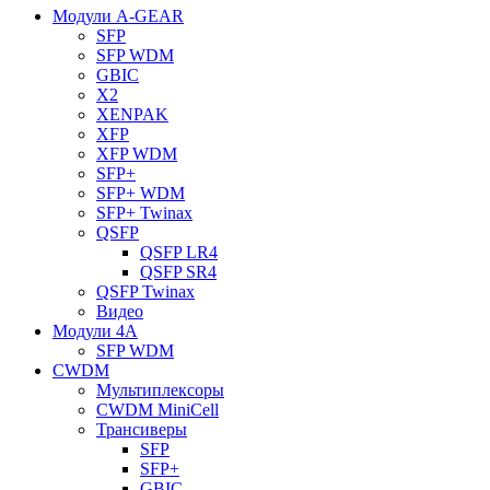
Модули A-GEAR
SFP
SFP WDM
GBIC
X2
XENPAK
XFP
XFP WDM
SFP+
SFP+ WDM
SFP+ Twinax
QSFP
QSFP LR4
QSFP SR4
QSFP Twinax
Видео
Модули 4A
SFP WDM
CWDM
Мультиплексоры
CWDM MiniCell
Трансиверы
SFP
SFP+
GBIC