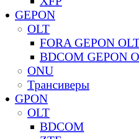
XFP
GEPON
OLT
FORA GEPON OL
BDCOM GEPON O
ONU
Трансиверы
GPON
OLT
BDCOM