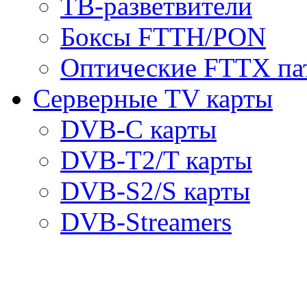
ТВ-разветвители
Боксы FTTH/PON
Оптические FTTX па
Серверные TV карты
DVB-C карты
DVB-T2/T карты
DVB-S2/S карты
DVB-Streamers