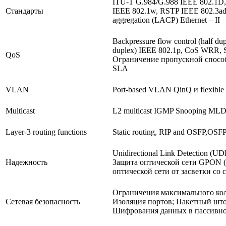
ITU-T G.984/G.988 IEEE 802.1D
Стандарты
IEEE 802.1w, RSTP IEEE 802.3ad p
aggregation (LACP) Ethernet – II
Backpressure flow control (half dup
duplex) IEEE 802.1p, CoS WRR, S
QoS
Ограничение пропускной спосо
SLA
VLAN
Port-based VLAN QinQ и flexible
Multicast
L2 multicast IGMP Snooping MLD
Layer-3 routing functions
Static routing, RIP and OSFP,OS
Unidirectional Link Detection (U
Надежность
Защита оптической сети GPON (ty
оптической сети от засветки с
Ограничения максимального кол
Сетевая безопасность
Изоляция портов; Пакетный шт
Шифрования данных в пассивно