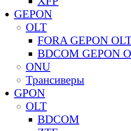
XFP
GEPON
OLT
FORA GEPON OL
BDCOM GEPON O
ONU
Трансиверы
GPON
OLT
BDCOM