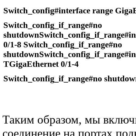
Switch_config#interface range GigaE
Switch_config_if_range#no
shutdown
Switch_config_if_range#in
0/1-8 Switch_config_if_range#no
shutdown
Switch_config_if_range#in
TGigaEthernet 0/1-4
Switch_config_if_range#no shutdow
Таким образом, мы включи
соединение на портах под