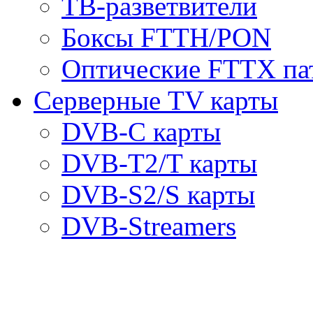
ТВ-разветвители
Боксы FTTH/PON
Оптические FTTX па
Серверные TV карты
DVB-C карты
DVB-T2/T карты
DVB-S2/S карты
DVB-Streamers