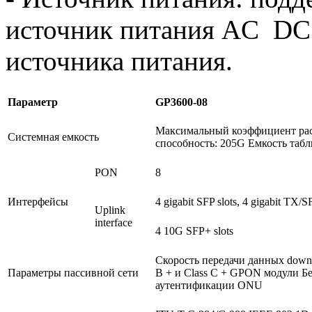
источник питания AC DC.
источника питания.
Параметр
GP3600-08
Максимальный коэффициент расп
Системная емкость
способность: 205G Емкость табл
PON
8
Интерфейсы
4 gigabit SFP slots, 4 gigabit TX/
Uplink
interface
4 10G SFP+ slots
Скорость передачи данных downli
Параметры пассивной сети
B + и Class C + GPON модули Б
аутентификации ONU