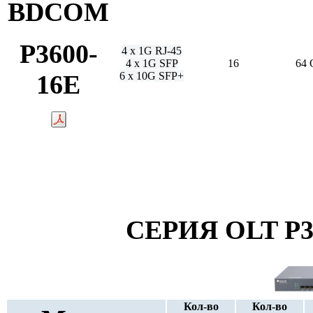
BDCOM
P3600-
4 х 1G RJ-45
4 х 1G SFP
16
64
16E
6 х 10G SFP+
СЕРИЯ OLT P33
Кол-во
Кол-во