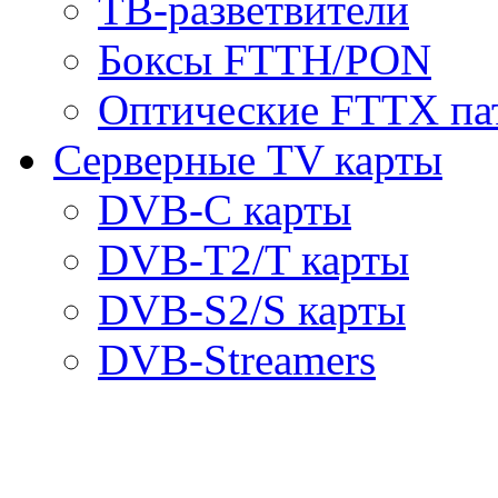
ТВ-разветвители
Боксы FTTH/PON
Оптические FTTX па
Серверные TV карты
DVB-C карты
DVB-T2/T карты
DVB-S2/S карты
DVB-Streamers