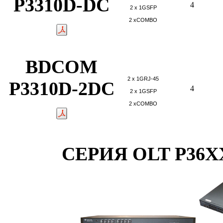
P3310D-DC
4
2 х 1GSFP
2 xCOMBO
BDCOM
2 х 1GRJ-45
P3310D-2DC
4
2 х 1GSFP
2 xCOMBO
СЕРИЯ OLT P36XX 