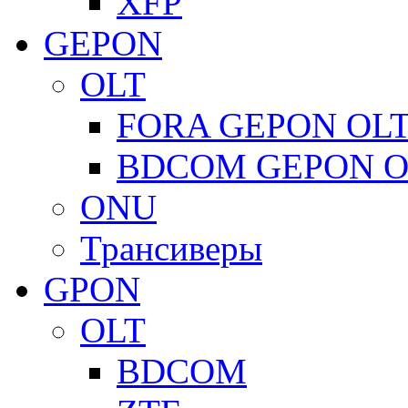
XFP
GEPON
OLT
FORA GEPON OL
BDCOM GEPON O
ONU
Трансиверы
GPON
OLT
BDCOM