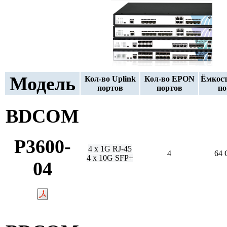
Модель
Кол-во Uplink
Кол-во EPON
Ёмкос
портов
портов
по
BDCOM
P3600-
4 х 1G RJ-45
4
64
4 х 10G SFP+
04