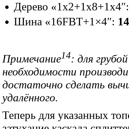
Дерево «1х2+1х8+1х4″
Шина «16FBT+1×4″:
1
14
Примечание
: для грубо
необходимости производи
достаточно сделать вычи
удалённого.
Теперь для указанных топ
затухание каскада сплитте