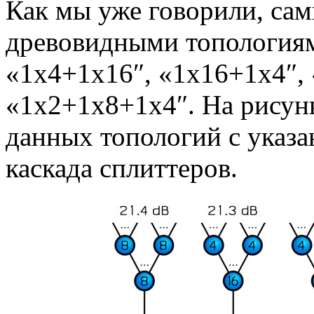
Как мы уже говорили, са
древовидными топологиям
«1х4+1х16″, «1х16+1х4″,
«1х2+1х8+1х4″. На рисунк
данных топологий с указ
каскада сплиттеров.