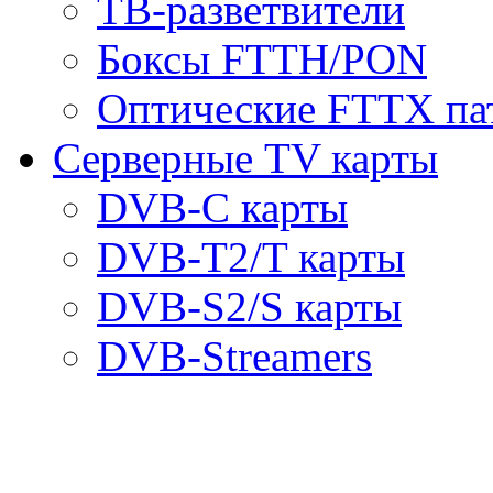
ТВ-разветвители
Боксы FTTH/PON
Оптические FTTX па
Серверные TV карты
DVB-C карты
DVB-T2/T карты
DVB-S2/S карты
DVB-Streamers