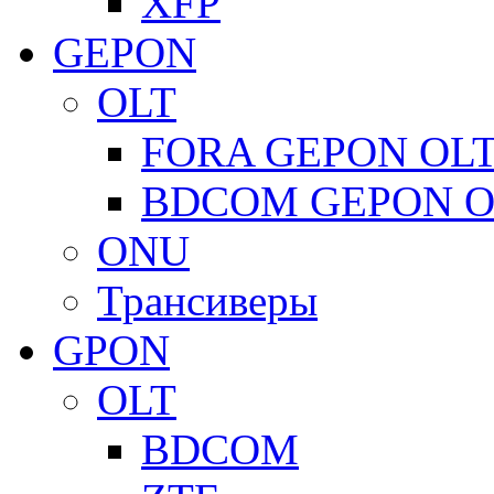
XFP
GEPON
OLT
FORA GEPON OL
BDCOM GEPON O
ONU
Трансиверы
GPON
OLT
BDCOM