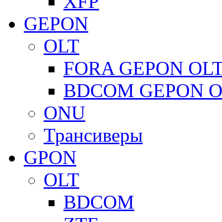
XFP
GEPON
OLT
FORA GEPON OL
BDCOM GEPON O
ONU
Трансиверы
GPON
OLT
BDCOM