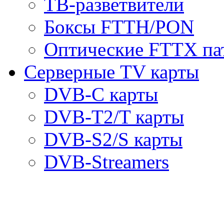
ТВ-разветвители
Боксы FTTH/PON
Оптические FTTX па
Серверные TV карты
DVB-C карты
DVB-T2/T карты
DVB-S2/S карты
DVB-Streamers