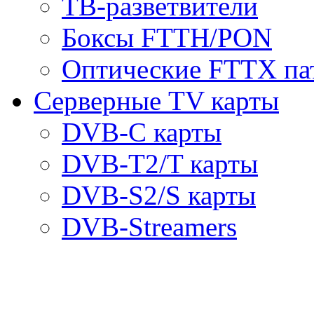
ТВ-разветвители
Боксы FTTH/PON
Оптические FTTX па
Серверные TV карты
DVB-C карты
DVB-T2/T карты
DVB-S2/S карты
DVB-Streamers