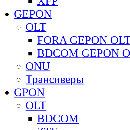
XFP
GEPON
OLT
FORA GEPON OL
BDCOM GEPON O
ONU
Трансиверы
GPON
OLT
BDCOM