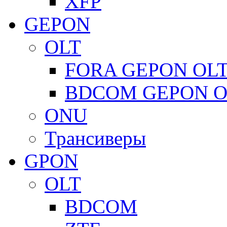
XFP
GEPON
OLT
FORA GEPON OL
BDCOM GEPON O
ONU
Трансиверы
GPON
OLT
BDCOM