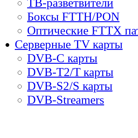
ТВ-разветвители
Боксы FTTH/PON
Оптические FTTX па
Серверные TV карты
DVB-C карты
DVB-T2/T карты
DVB-S2/S карты
DVB-Streamers