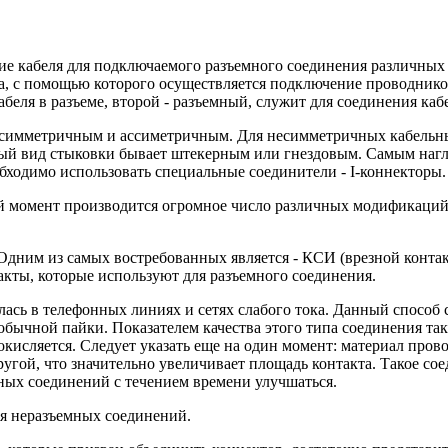
ие кабеля для подключаемого разъемного соединения различных т
а, с помощью которого осуществляется подключение проводников
еля в разъеме, второй - разъемный, служит для соединения каб
 - симметричным и ассиметричным. Для несимметричных кабельны
ый вид стыковки бывает штекерным или гнездовым. Самым нагл
бходимо использовать специальные соединители - I-коннекторы
момент производится огромное число различных модификаций ра
им из самых востребованных является - КСИ (врезной контакт с
кты, которые используют для разъемного соединения.
ась в телефонных линиях и сетях слабого тока. Данный способ 
бычной пайки. Показателем качества этого типа соединения так 
 окисляется. Следует указать еще на один момент: материал про
угой, что значительно увеличивает площадь контакта. Такое сое
зных соединений с течением времени улучшаться.
я неразъемных соединений.