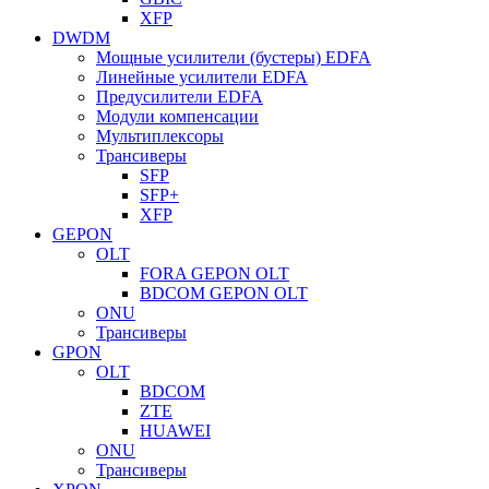
XFP
DWDM
Мощные усилители (бустеры) EDFA
Линейные усилители EDFA
Предусилители EDFA
Модули компенсации
Мультиплексоры
Трансиверы
SFP
SFP+
XFP
GEPON
OLT
FORA GEPON OLT
BDCOM GEPON OLT
ONU
Трансиверы
GPON
OLT
BDCOM
ZTE
HUAWEI
ONU
Трансиверы