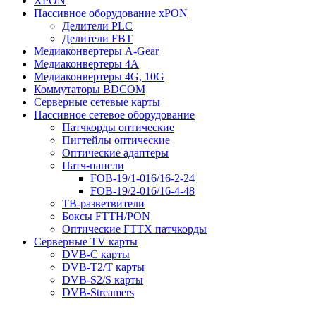
XPON
Пассивное оборудование xPON
Делители PLC
Делители FBT
Медиаконвертеры A-Gear
Медиаконвертеры 4A
Медиаконвертеры 4G, 10G
Коммутаторы BDCOM
Серверные сетевые карты
Пассивное сетевое оборудование
Патчкорды оптические
Пигтейлы оптические
Оптические адаптеры
Патч-панели
FOB-19/1-016/16-2-24
FOB-19/2-016/16-4-48
ТВ-разветвители
Боксы FTTH/PON
Оптические FTTX патчкорды
Серверные TV карты
DVB-C карты
DVB-T2/T карты
DVB-S2/S карты
DVB-Streamers