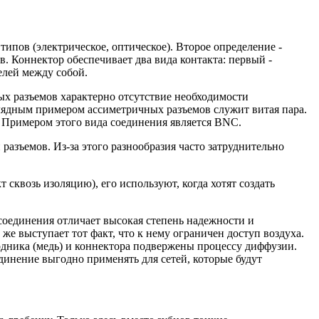
ипов (электрическое, оптическое). Второе определение -
. Коннектор обеспечивает два вида контакта: первый -
елей между собой.
х разъемов характерно отсутствие необходимости
ядным примером ассиметричных разъемов служит витая пара.
. Примером этого вида соединения является BNC.
зъемов. Из-за этого разнообразия часто затруднительно
квозь изоляцию), его используют, когда хотят создать
соединения отличает высокая степень надежности и
же выступает тот факт, что к нему ограничен доступ воздуха.
водника (медь) и коннектора подвержены процессу диффузии.
динение выгодно применять для сетей, которые будут