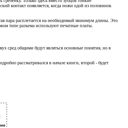
 гребенку. Только здесь вместо зубцов тонкие
ский контакт появляется, когда ножи одой из половинок
тая пара расплетается на необходимый минимум длины. Это
овом типе разъема используют печатные платы.
вух сред общими будут являться основные понятия, но в
дробно рассматривался в начале книги, второй - будет