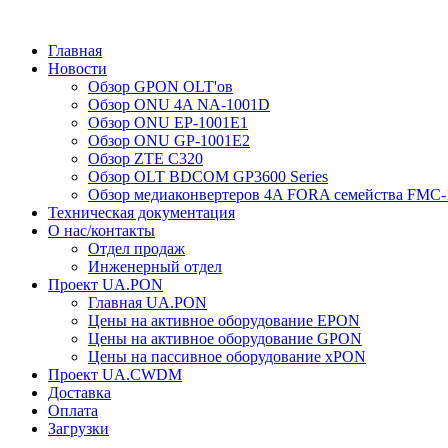
Главная
Новости
Обзор GPON OLT'ов
Обзор ONU 4A NA-1001D
Обзор ONU EP-1001E1
Обзор ONU GP-1001E2
Обзор ZTE C320
Обзор OLT BDCOM GP3600 Series
Обзор медиаконвертеров 4A FORA семейства FMC-
Техническая документация
О нас/контакты
Отдел продаж
Инженерный отдел
Проект UA.PON
Главная UA.PON
Цены на активное оборудование EPON
Цены на активное оборудование GPON
Цены на пассивное оборудование xPON
Проект UA.CWDM
Доставка
Оплата
Загрузки