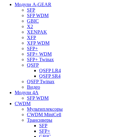
Модули A-GEAR
SFP
SFP WDM
GBIC
X2
XENPAK
XFP
XFP WDM
SFP+
SFP+ WDM
SFP+ Twinax
QSFP
QSFP LR4
QSFP SR4
QSFP Twinax
Видео
Модули 4A
SFP WDM
CWDM
Мультиплексоры
CWDM MiniCell
Трансиверы
SFP
SFP+
GBIC