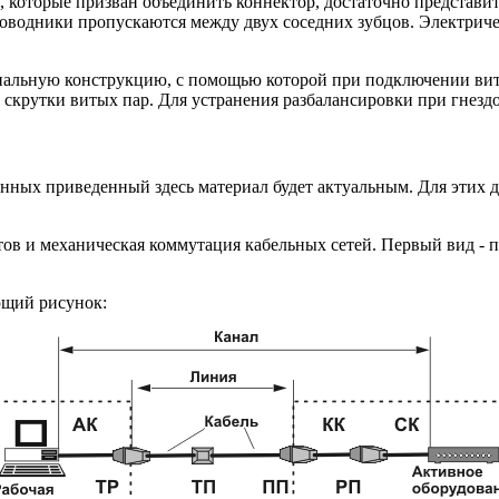
которые призван объединить коннектор, достаточно представить
роводники пропускаются между двух соседних зубцов. Электриче
ециальную конструкцию, с помощью которой при подключении ви
 скрутки витых пар. Для устранения разбалансировки при гнезд
анных приведенный здесь материал будет актуальным. Для этих д
в и механическая коммутация кабельных сетей. Первый вид - по
ющий рисунок: