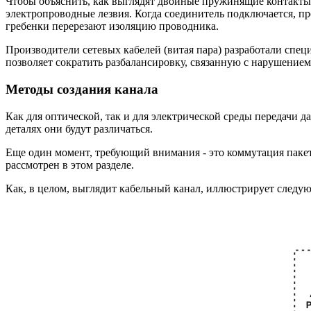
Чтобы объяснить, как выглядят двойные пружинящие контакты, 
электропроводные лезвия. Когда соединитель подключается, п
гребенки перерезают изоляцию проводника.
Производители сетевых кабелей (витая пара) разработали сп
позволяет сократить разбалансировку, связанную с нарушением
Методы создания канала
Как для оптической, так и для электрической среды передачи д
деталях они будут различаться.
Еще один момент, требующий внимания - это коммутация пакето
рассмотрен в этом разделе.
Как, в целом, выглядит кабельный канал, иллюстрирует следу