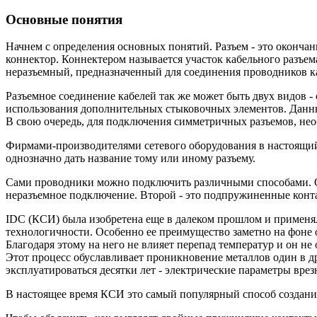
Основные понятия
Начнем с определения основных понятий. Разъем - это окончан
коннектор. Коннектером называется участок кабельного разъем
неразъемный, предназначенный для соединения проводников каб
Разъемное соединение кабелей так же может быть двух видов
использования дополнительных стыковочных элементов. Данн
В свою очередь, для подключения симметричных разъемов, нео
Фирмами-производителями сетевого оборудования в настоящий 
однозначно дать название тому или иному разъему.
Сами проводники можно подключить различными способами. Одн
неразъемное подключение. Второй - это подпружиненные конта
IDC (КСИ) была изобретена еще в далеком прошлом и применял
технологичности. Особенно ее преимущество заметно на фоне о
Благодаря этому на него не влияет перепад температур и он не
Этот процесс обуславливает проникновение металлов один в др
эксплуатироваться десятки лет - электрические параметры вре
В настоящее время КСИ это самый популярный способ создани