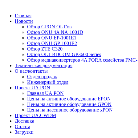
Главная
Новости
Обзор GPON OLT'ов
Обзор ONU 4A NA-1001D
Обзор ONU EP-1001E1
Обзор ONU GP-1001E2
Обзор ZTE C320
Обзор OLT BDCOM GP3600 Series
Обзор медиаконвертеров 4A FORA семейства FMC-
Техническая документация
О нас/контакты
Отдел продаж
Инженерный отдел
Проект UA.PON
Главная UA.PON
Цены на активное оборудование EPON
Цены на активное оборудование GPON
Цены на пассивное оборудование xPON
Проект UA.CWDM
Доставка
Оплата
Загрузки