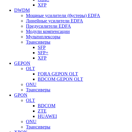
XFP
DWDM
Мощные усилители (бустеры) EDFA
Линейные усилители EDFA
Предусилители EDFA
Модули компенсации
Мультиплексоры
Трансиверы
SFP
SFP+
XFP
GEPON
OLT
FORA GEPON OLT
BDCOM GEPON OLT
ONU
Трансиверы
GPON
OLT
BDCOM
ZTE
HUAWEI
ONU
Трансиверы