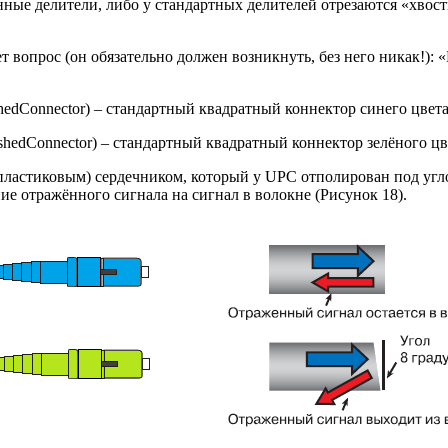
нные делители, либо у стандартных делителей отрезаются «хвос
 вопрос (он обязательно должен возникнуть, без него никак!):
PolishedConnector) – стандартный квадратный коннектор синего цв
PolishedConnector) – стандартный квадратный коннектор зелёного 
пластиковым) сердечником, который у UPC отполирован под угло
ие отражённого сигнала на сигнал в волокне (Рисунок 18).