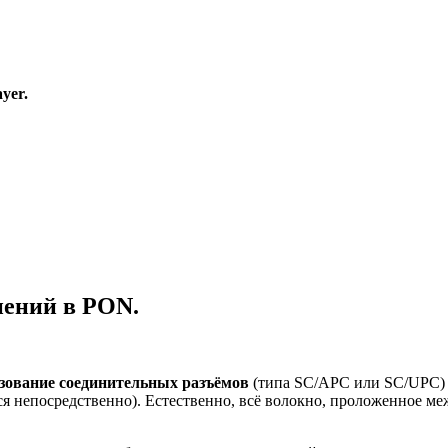
ayer.
нений в PON.
зование соединительных разъёмов
(типа SC/APC или SC/UPC) 
ся непосредственно). Естественно, всё волокно, проложенное м