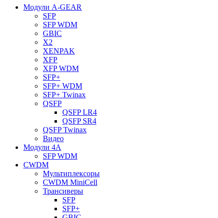
Модули A-GEAR
SFP
SFP WDM
GBIC
X2
XENPAK
XFP
XFP WDM
SFP+
SFP+ WDM
SFP+ Twinax
QSFP
QSFP LR4
QSFP SR4
QSFP Twinax
Видео
Модули 4A
SFP WDM
CWDM
Мультиплексоры
CWDM MiniCell
Трансиверы
SFP
SFP+
GBIC