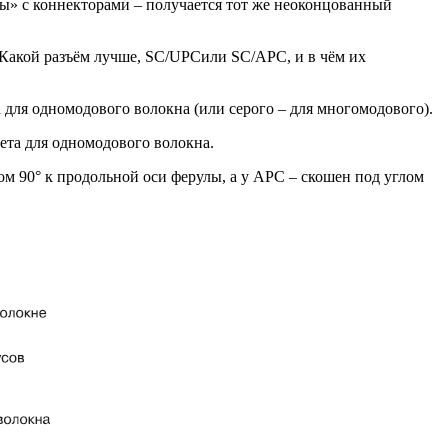
ты» с коннекторами – получается тот же неоконцованный
 «Какой разъём лучше, SC/UPCили SC/APC, и в чём их
ета для одномодового волокна (или серого – для многомодового).
цвета для одномодового волокна.
м 90° к продольной оси ферулы, а у APC – скошен под углом