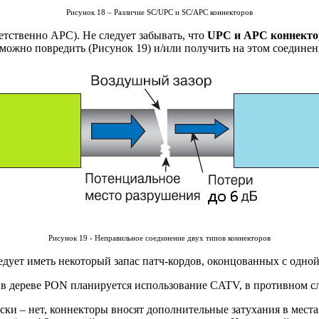
Рисунок 18 – Различие SC/UPC и SC/APC коннекторов
етственно APC). Не следует забывать, что
UPC и APC коннектор
 можно повредить (Рисунок 19) и/или получить на этом соединен
Рисунок 19 - Неправильное соединение двух типов коннекторов
едует иметь некоторый запас патч-кордов, оконцованных с одно
и в дереве PON планируется использование CATV, в противном 
ски – нет, коннекторы вносят дополнительные затухания в места