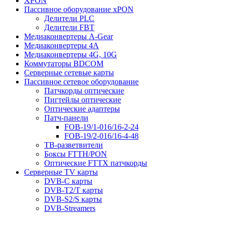
XPON
Пассивное оборудование xPON
Делители PLC
Делители FBT
Медиаконвертеры A-Gear
Медиаконвертеры 4A
Медиаконвертеры 4G, 10G
Коммутаторы BDCOM
Серверные сетевые карты
Пассивное сетевое оборудование
Патчкорды оптические
Пигтейлы оптические
Оптические адаптеры
Патч-панели
FOB-19/1-016/16-2-24
FOB-19/2-016/16-4-48
ТВ-разветвители
Боксы FTTH/PON
Оптические FTTX патчкорды
Серверные TV карты
DVB-C карты
DVB-T2/T карты
DVB-S2/S карты
DVB-Streamers