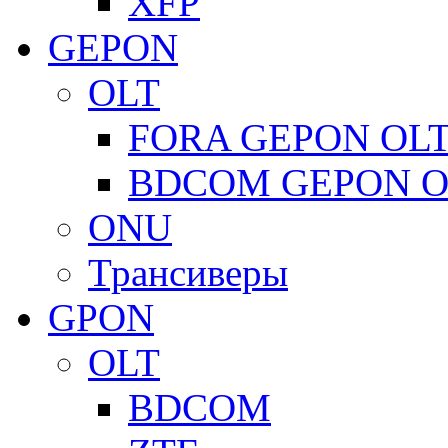
XFP
GEPON
OLT
FORA GEPON OL
BDCOM GEPON O
ONU
Трансиверы
GPON
OLT
BDCOM