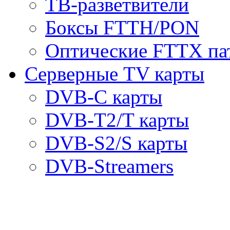
ТВ-разветвители
Боксы FTTH/PON
Оптические FTTX па
Серверные TV карты
DVB-C карты
DVB-T2/T карты
DVB-S2/S карты
DVB-Streamers