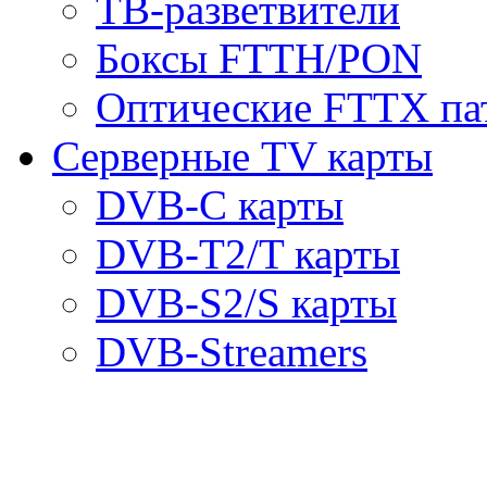
ТВ-разветвители
Боксы FTTH/PON
Оптические FTTX па
Серверные TV карты
DVB-C карты
DVB-T2/T карты
DVB-S2/S карты
DVB-Streamers