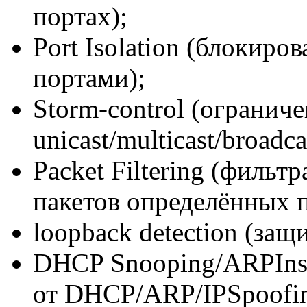
портах);
Port Isolation (блокир
портами);
Storm-control (огранич
unicast/multicast/broadca
Packet Filtering (фильт
пакетов определённых п
loopback detection (защи
DHCP Snooping/ARPInsp
от DHCP/ARP/IPSpoofin