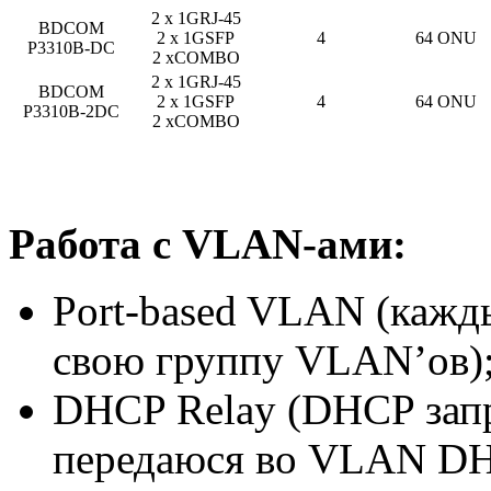
2 х 1GRJ-45
BDCOM
2 х 1GSFP
4
64 ONU
P3310B-DC
2 xCOMBO
2 х 1GRJ-45
BDCOM
2 х 1GSFP
4
64 ONU
P3310B-2DC
2 xCOMBO
Работа с VLAN-ами:
Port-based VLAN (кажд
свою группу VLAN’ов)
DHCP Relay (DHCP зап
передаюся во VLAN DH