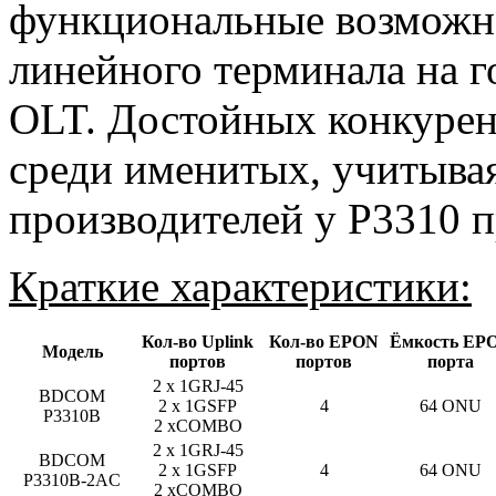
функциональные возможно
линейного терминала на 
OLT. Достойных конкурен
среди именитых, учитывая
производителей у P3310 п
Краткие характеристики:
Кол-во Uplink
Кол-во EPON
Ёмкость EP
Модель
портов
портов
порта
2 х 1GRJ-45
BDCOM
2 х 1GSFP
4
64 ONU
P3310B
2 xCOMBO
2 х 1GRJ-45
BDCOM
2 х 1GSFP
4
64 ONU
P3310B-2AC
2 xCOMBO