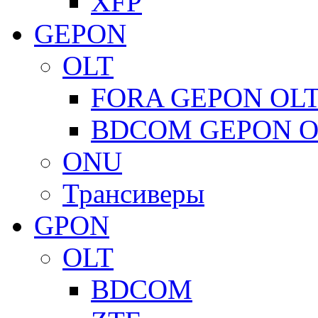
XFP
GEPON
OLT
FORA GEPON OL
BDCOM GEPON O
ONU
Трансиверы
GPON
OLT
BDCOM