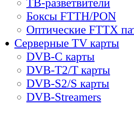
ТВ-разветвители
Боксы FTTH/PON
Оптические FTTX па
Серверные TV карты
DVB-C карты
DVB-T2/T карты
DVB-S2/S карты
DVB-Streamers